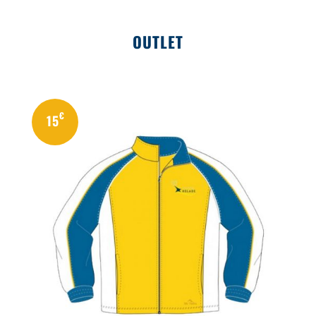
OUTLET
€
15