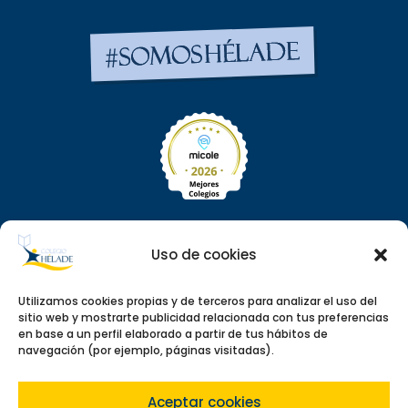
PROCESO DE ADMISIÓN 26/27
Uso de cookies
Utilizamos cookies propias y de terceros para analizar el uso del
sitio web y mostrarte publicidad relacionada con tus preferencias
en base a un perfil elaborado a partir de tus hábitos de
AEROTERMIA EN TODOS LOS MÓDULOS: ¡SOMOS LOS
navegación (por ejemplo, páginas visitadas).
PRIMEROS EN LA COMUNIDAD DE MADRID!
Aceptar cookies