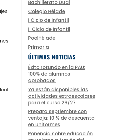
Bachillerato Dual
ajes
Colegio Hélade
I Ciclo de Infantil
II Ciclo de Infantil
PoolHélade
ones
Primaria
ÚLTIMAS NOTICIAS
Éxito rotundo en la PAU:
100% de alumnos
aprobados
Ya están disponibles las
deal
actividades extraescolares
para el curso 26/27
Prepara septiembre con
ventaja: 10 % de descuento
en uniformes
Ponencia sobre educación