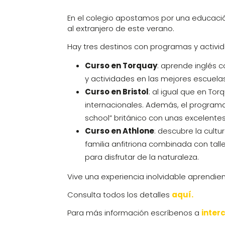
En el colegio apostamos por una educación
al extranjero de este verano.
Hay tres destinos con programas y activ
Curso en Torquay
: aprende inglés 
y actividades en las mejores escuelas 
Curso en Bristol
: al igual que en T
internacionales. Además, el programa
school” británico con unas excelentes
Curso en Athlone
: descubre la cult
familia anfitriona combinada con talle
para disfrutar de la naturaleza.
Vive una experiencia inolvidable aprendie
Consulta todos los detalles
aquí.
Para más información escríbenos a
inter