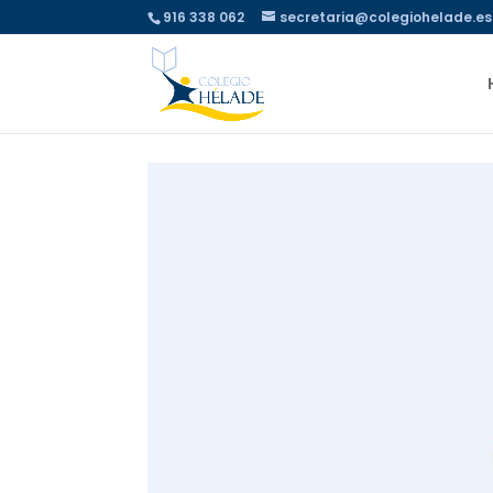
916 338 062
secretaria@colegiohelade.es