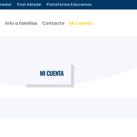
medor
Pool Hélade
Plataforma Educamos
s
Info a familias
Contacto
Mi Cuenta
MI CUENTA