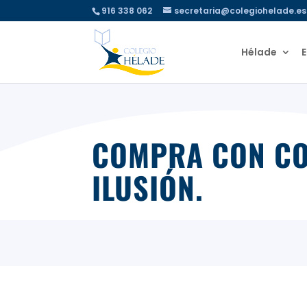
916 338 062
secretaria@colegiohelade.es
Hélade
COMPRA CON CON
ILUSIÓN.